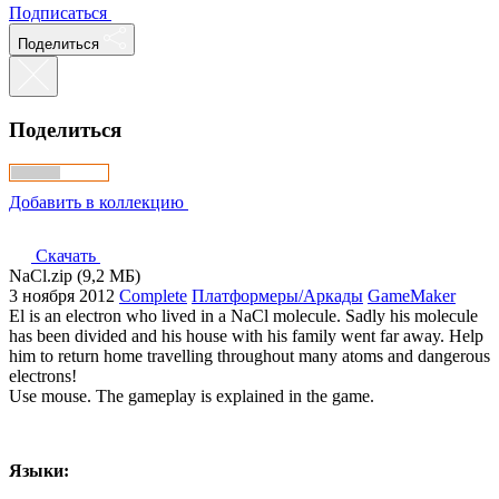
Подписаться
Поделиться
Поделиться
Добавить в коллекцию
Скачать
NaCl.zip (9,2 МБ)
3 ноября 2012
Complete
Платформеры/Аркады
GameMaker
El is an electron who lived in a NaCl molecule. Sadly his molecule
has been divided and his house with his family went far away. Help
him to return home travelling throughout many atoms and dangerous
electrons!
Use mouse. The gameplay is explained in the game.
Языки: