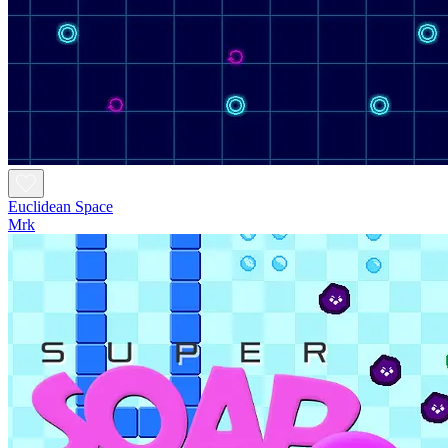
Euclidean Space
Mrk