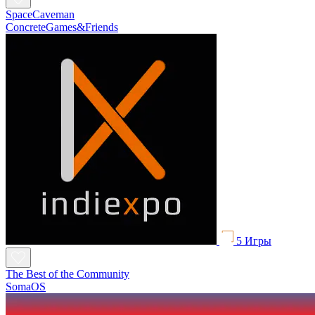
SpaceCaveman
ConcreteGames&Friends
5 Игры
The Best of the Community
SomaOS