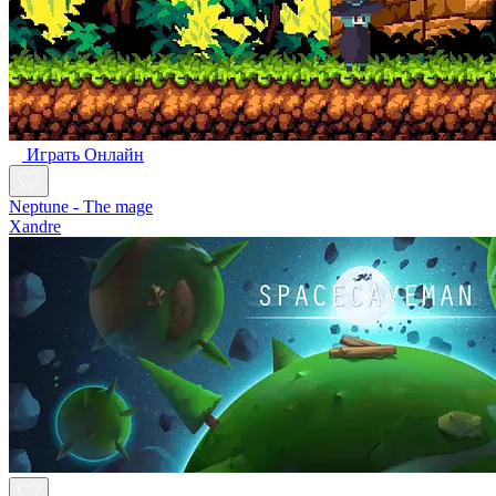
Играть Oнлайн
Neptune - The mage
Xandre