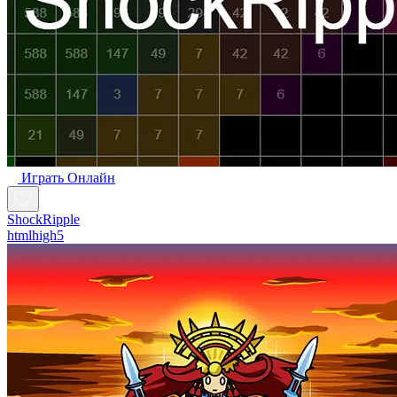
Играть Oнлайн
ShockRipple
htmlhigh5