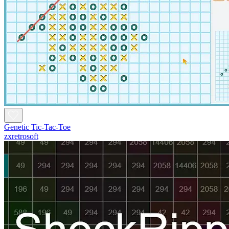
Genetic Tic-Tac-Toe
zxretrosoft