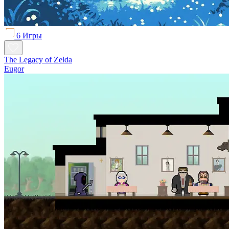
6 Игры
The Legacy of Zelda
Eugor