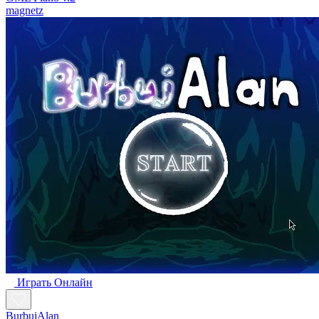
magnetz
Играть Oнлайн
BurbujAlan