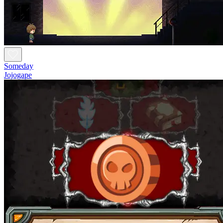
Someday
Jojogape