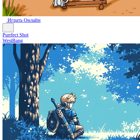
Играть Oнлайн
Purrfect Shot
WestBang