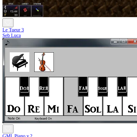
Le Tueur 3
Seb Luca
GML Piano v.2