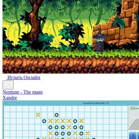
Играть Oнлайн
Neptune - The mage
Xandre