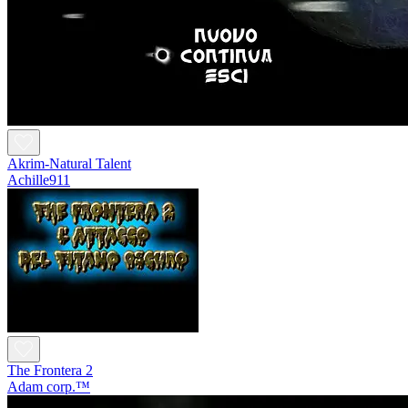
Akrim-Natural Talent
Achille911
The Frontera 2
Adam corp.™