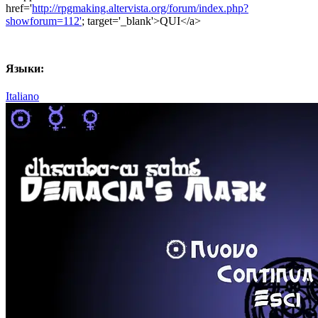
href='
http://rpgmaking.altervista.org/forum/index.php?
showforum=112'
; target='_blank'>QUI</a>
Языки:
Italiano