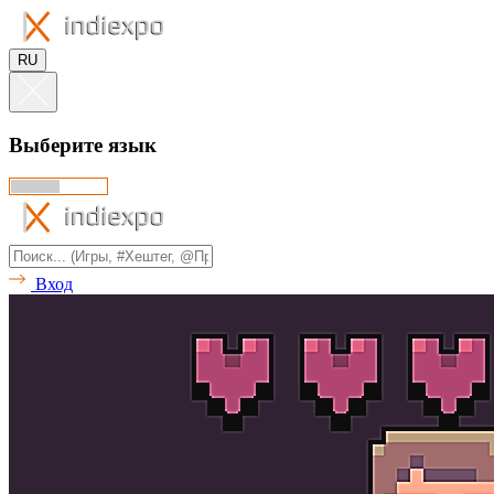
RU
Выберите язык
Вход