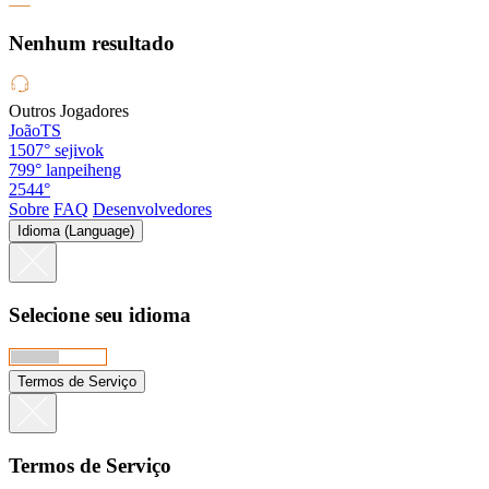
Nenhum resultado
Outros Jogadores
JoãoTS
1507°
sejivok
799°
lanpeiheng
2544°
Sobre
FAQ
Desenvolvedores
Idioma (Language)
Selecione seu idioma
Termos de Serviço
Termos de Serviço