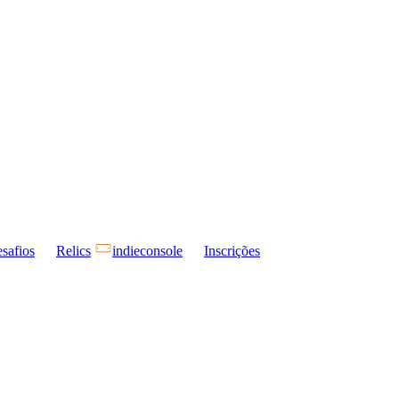
safios
Relics
indieconsole
Inscrições