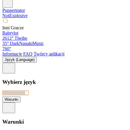
Puppertrator
NotExplosive
Inni Gracze
Babrylot
2612°
Theihe
35°
DarkNanakiMusic
760°
Informacje
FAQ
Twórcy aplikacji
Język (Language)
Wybierz język
Warunki
Warunki