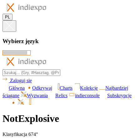
PL
Wybierz język
Zaloguj się
Główna
Odkrywaj
Charts
Kolekcje
Najbardziej
ściągane
Wyzwania
Relics
indieconsole
Subskrypcje
NotExplosive
Klasyfikacja 674°