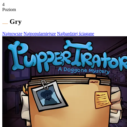
4
Poziom
Gry
Najnowsze
Najpopularniejsze
Najbardziej ściągane