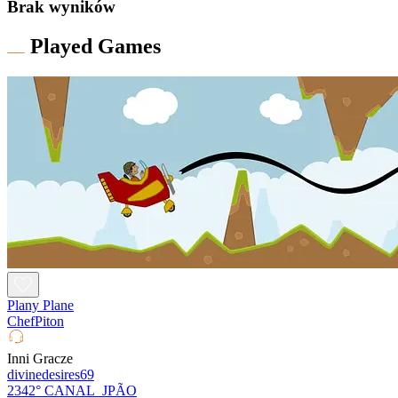
Brak wyników
Played Games
Plany Plane
ChefPiton
Inni Gracze
divinedesires69
2342°
CANAL_JPÃO