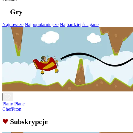
Gry
Najnowsze
Najpopularniejsze
Najbardziej ściągane
Plany Plane
ChefPiton
Subskrypcje