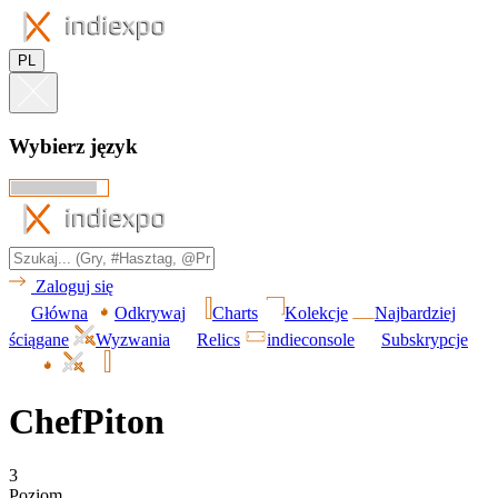
PL
Wybierz język
Zaloguj się
Główna
Odkrywaj
Charts
Kolekcje
Najbardziej
ściągane
Wyzwania
Relics
indieconsole
Subskrypcje
ChefPiton
3
Poziom