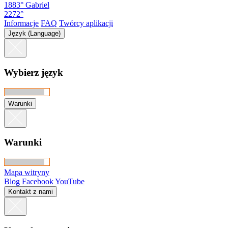
1883°
Gabriel
2272°
Informacje
FAQ
Twórcy aplikacji
Język (Language)
Wybierz język
Warunki
Warunki
Mapa witryny
Blog
Facebook
YouTube
Kontakt z nami