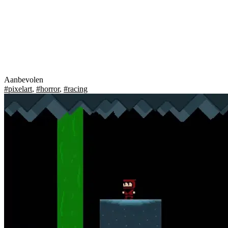
Aanbevolen
#pixelart
,
#horror
,
#racing