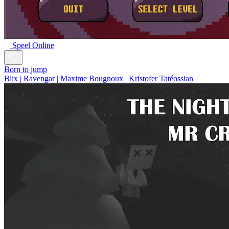
Speel Online
Born to jump
Blix | Ravengar | Maxime Bougnoux | Kristofer Tatéossian