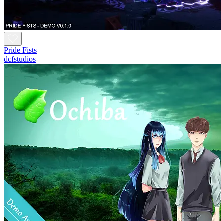
Pride Fists
dcfstudios