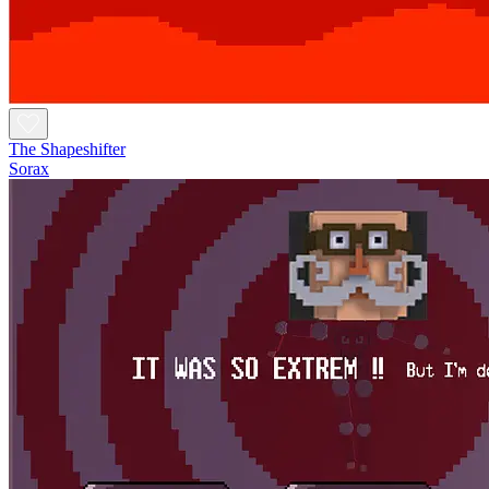
The Shapeshifter
Sorax