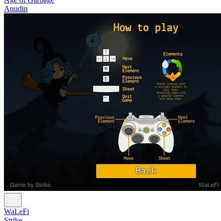
Anudin
WaLeFi
Strike