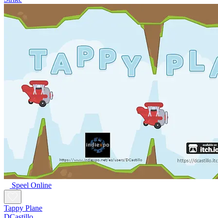
Speel Online
Tappy Plane
DCastillo