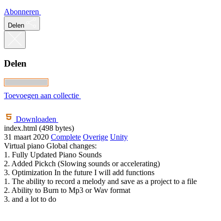
Abonneren
Delen
Delen
Toevoegen aan collectie
Downloaden
index.html (498 bytes)
31 maart 2020
Complete
Overige
Unity
Virtual piano Global changes:
1. Fully Updated Piano Sounds
2. Added Pickch (Slowing sounds or accelerating)
3. Optimization In the future I will add functions
1. The ability to record a melody and save as a project to a file
2. Ability to Burn to Mp3 or Wav format
3. and a lot to do