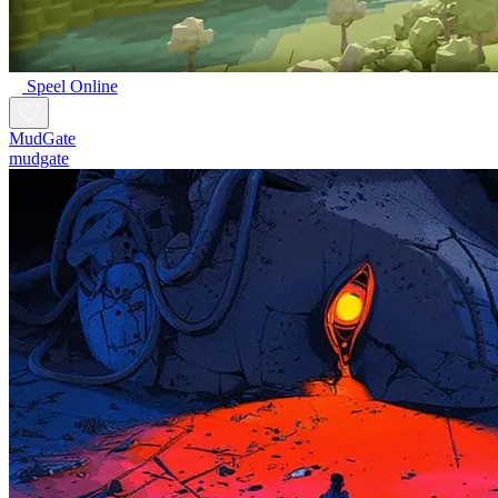
Speel Online
MudGate
mudgate