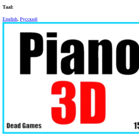
Taal:
English
,
Русский