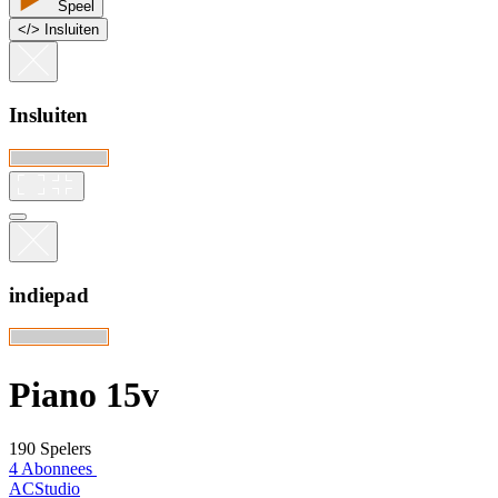
Speel
<
/
> Insluiten
Insluiten
indiepad
Piano 15v
190 Spelers
4 Abonnees
ACStudio