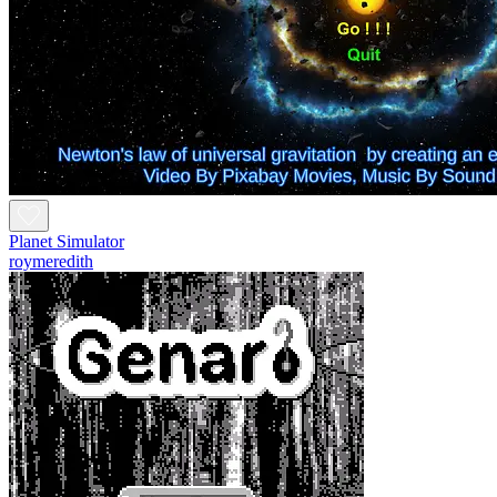
Planet Simulator
roymeredith