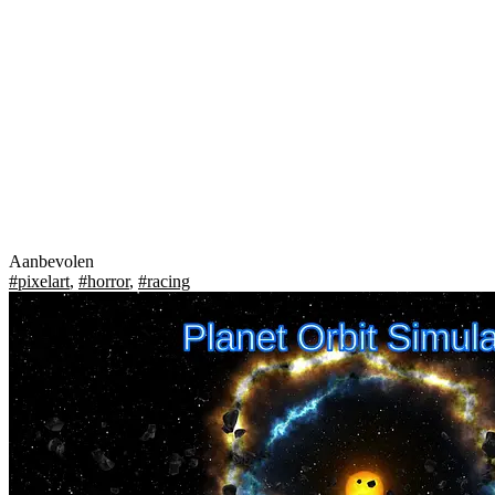
Aanbevolen
#pixelart
,
#horror
,
#racing