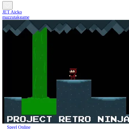
JET Aicko
mazzutakgame
Speel Online