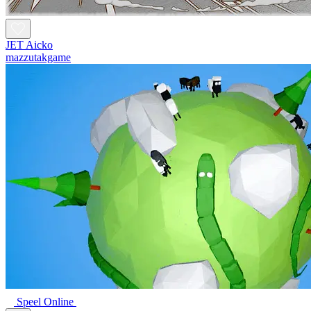
JET Aicko
mazzutakgame
Speel Online