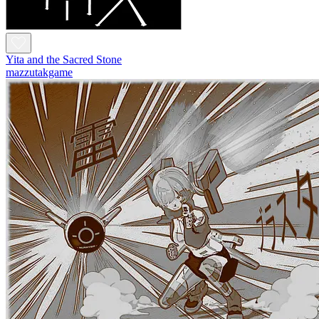
Yita and the Sacred Stone
mazzutakgame