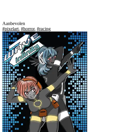
Aanbevolen
#pixelart
,
#horror
,
#racing