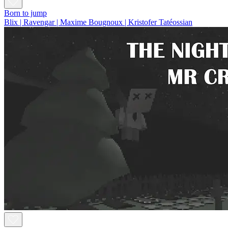
Born to jump
Blix | Ravengar | Maxime Bougnoux | Kristofer Tatéossian