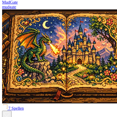
MudGate
mudgate
7 Spellen