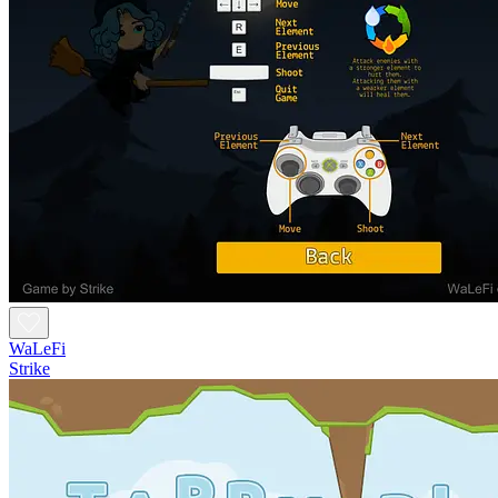
WaLeFi
Strike