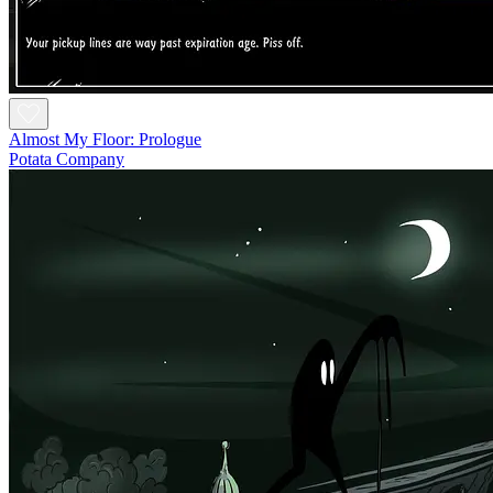
Almost My Floor: Prologue
Potata Company