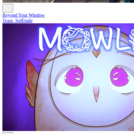
Beyond Your Window
Team_SolEtude