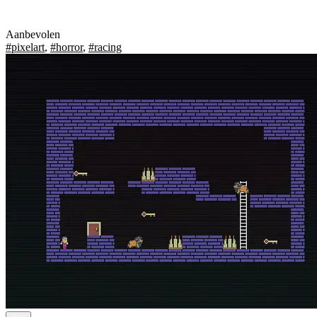
Aanbevolen
#pixelart
,
#horror
,
#racing