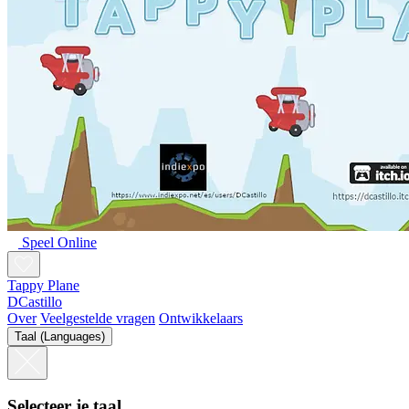
Speel Online
Tappy Plane
DCastillo
Over
Veelgestelde vragen
Ontwikkelaars
Taal (Languages)
Selecteer je taal