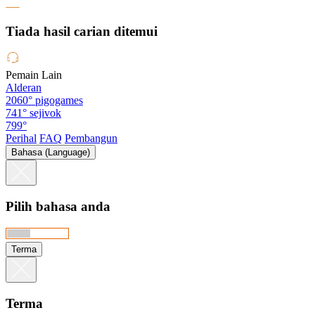
Tiada hasil carian ditemui
Pemain Lain
Alderan
2060°
pigogames
741°
sejivok
799°
Perihal
FAQ
Pembangun
Bahasa (Language)
Pilih bahasa anda
Terma
Terma