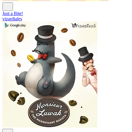
Just a Bite!
vizardtales