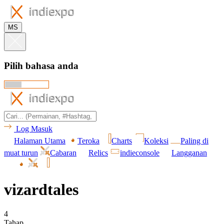
MS
Pilih bahasa anda
Log Masuk
Halaman Utama
Teroka
Charts
Koleksi
Paling di
muat turun
Cabaran
Relics
indieconsole
Langganan
vizardtales
4
Tahap