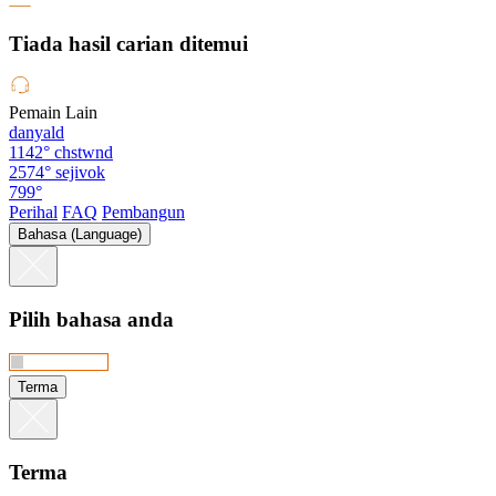
Tiada hasil carian ditemui
Pemain Lain
danyald
1142°
chstwnd
2574°
sejivok
799°
Perihal
FAQ
Pembangun
Bahasa (Language)
Pilih bahasa anda
Terma
Terma