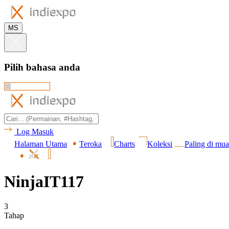
MS
Pilih bahasa anda
Log Masuk
Halaman Utama
Teroka
Charts
Koleksi
Paling di mua
NinjaIT117
3
Tahap