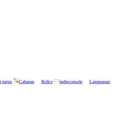
t turun
Cabaran
Relics
indieconsole
Langganan