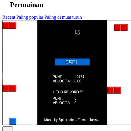
Permainan
Recent
Paling popular
Paling di muat turun