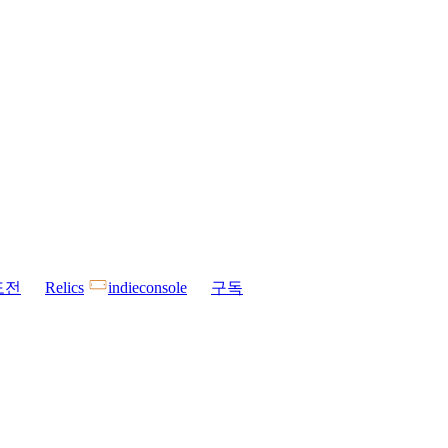
도전
Relics
indieconsole
구독