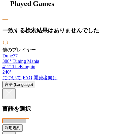
Played Games
一致する検索結果はありませんでした
他のプレイヤー
Dune77
388°
Tuning Mania
411°
TheKingpin
240°
について
FAQ
開発者向け
言語 (Language)
言語を選択
利用規約