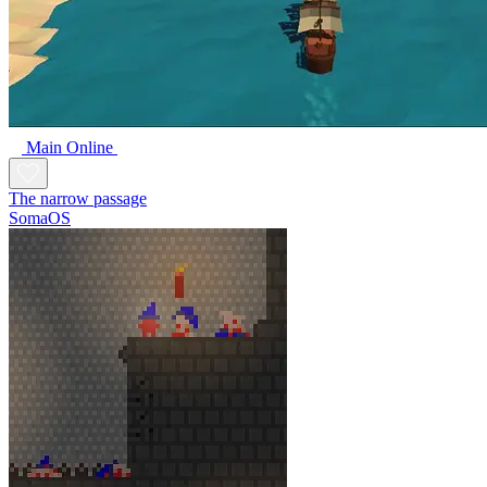
Main Online
The narrow passage
SomaOS