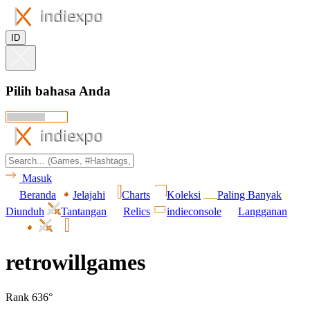
ID
Pilih bahasa Anda
Masuk
Beranda
Jelajahi
Charts
Koleksi
Paling Banyak
Diunduh
Tantangan
Relics
indieconsole
Langganan
retrowillgames
Rank 636°