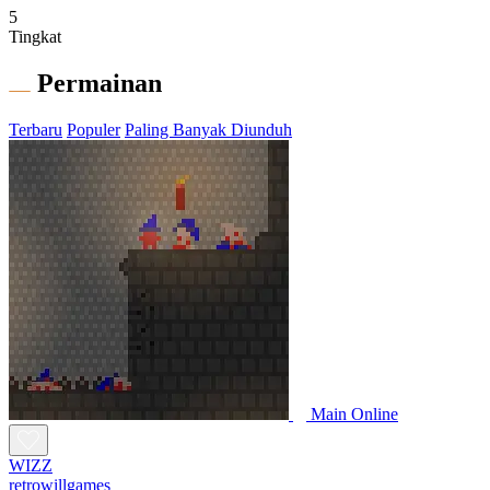
5
Tingkat
Permainan
Terbaru
Populer
Paling Banyak Diunduh
Main Online
WIZZ
retrowillgames