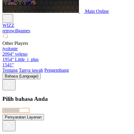
Main Online
WIZZ
retrowillgames
Other Players
jvolonte
2094°
veleno
1954°
Little_j_plus
1541°
Tentang
Tanya jawab
Pengembang
Bahasa (Language)
Pilih bahasa Anda
Persyaratan Layanan