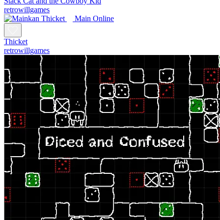
Stack Cat and the Cowboy Kid
retrowillgames
Main Online
Thicket
retrowillgames