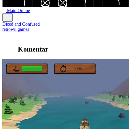
Main Online
Diced and Confused
retrowillgames
Komentar