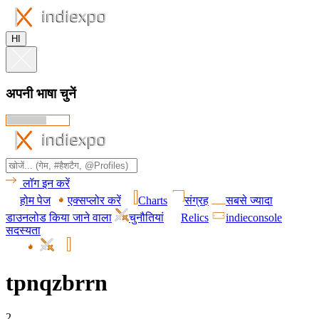
HI
अपनी भाषा चुनें
लॉग इन करें
होम पेज
एक्सप्लोर करें
Charts
संग्रह
सबसे ज्यादा
डाउनलोड किया जाने वाला
चुनौतियां
Relics
indieconsole
सदस्यता
tpnqzbrrn
2