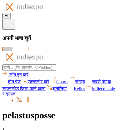
HI
अपनी भाषा चुनें
लॉग इन करें
होम पेज
एक्सप्लोर करें
Charts
संग्रह
सबसे ज्यादा
डाउनलोड किया जाने वाला
चुनौतियां
Relics
indieconsole
सदस्यता
pelastusposse
1