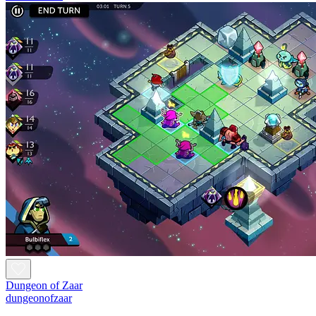
Dungeon of Zaar
dungeonofzaar