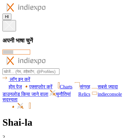
HI
अपनी भाषा चुनें
लॉग इन करें
होम पेज
एक्सप्लोर करें
Charts
संग्रह
सबसे ज्यादा
डाउनलोड किया जाने वाला
चुनौतियां
Relics
indieconsole
सदस्यता
Shai-la
2