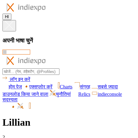
HI
अपनी भाषा चुनें
लॉग इन करें
होम पेज
एक्सप्लोर करें
Charts
संग्रह
सबसे ज्यादा
डाउनलोड किया जाने वाला
चुनौतियां
Relics
indieconsole
सदस्यता
Lillian
2