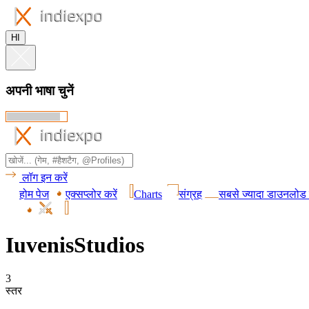
HI
अपनी भाषा चुनें
लॉग इन करें
होम पेज
एक्सप्लोर करें
Charts
संग्रह
सबसे ज्यादा डाउनलोड 
IuvenisStudios
3
स्तर