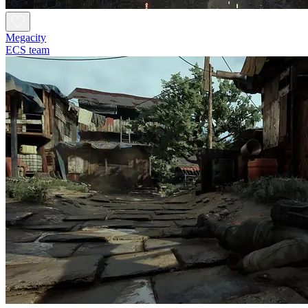
Megacity
ECS team