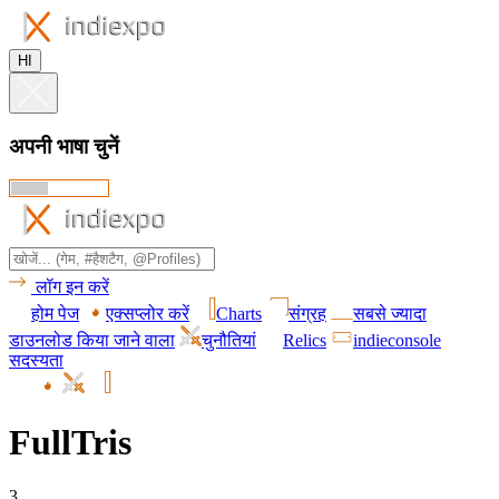
HI
अपनी भाषा चुनें
लॉग इन करें
होम पेज
एक्सप्लोर करें
Charts
संग्रह
सबसे ज्यादा
डाउनलोड किया जाने वाला
चुनौतियां
Relics
indieconsole
सदस्यता
FullTris
3