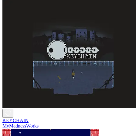
KEYCHAIN
MyMadnessWorks