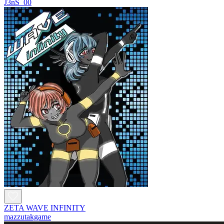
J3nS_00
ZETA WAVE INFINITY
mazzutakgame