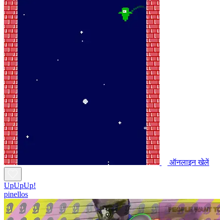
ऑनलाइन खेलें
UpUpUp!
pinellos