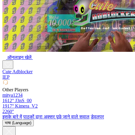
ऑनलाइन खेलें
Cute Adblocker
IEP
Other Players
mitya1234
1612°
J3nS_00
1917°
Kimera_V2
2260°
इसके बारे में
पाठकों द्वारा अक्सर पूछे जाने वाले सवाल
डेवलपर
भाषा (Language)