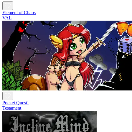
Element of Chaos
VAL
Pocket Quest!
Testament