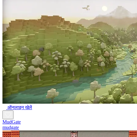
ऑनलाइन खेलें
MudGate
mudgate