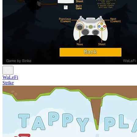
WaLeFi
Strike