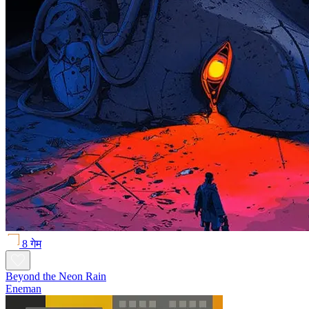
8 गेम
Beyond the Neon Rain
Eneman