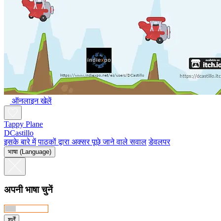
ऑनलाइन खेलें
Tappy Plane
DCastillo
इसके बारे में
पाठकों द्वारा अक्सर पूछे जाने वाले सवाल
डेवलपर
भाषा (Language)
अपनी भाषा चुनें
शर्तें