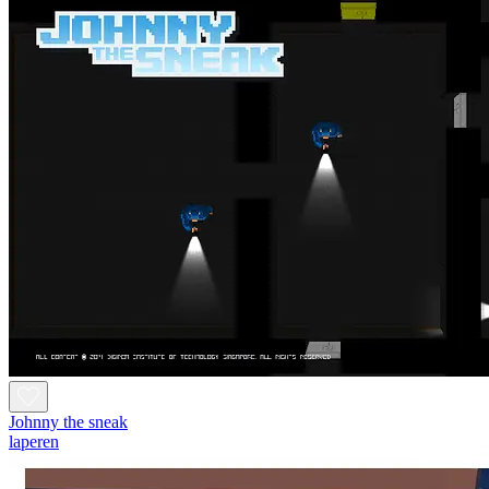
Johnny the sneak
laperen