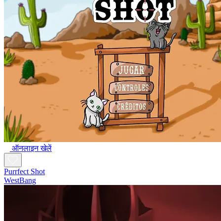
ऑनलाइन खेलें
Purrfect Shot
WestBang