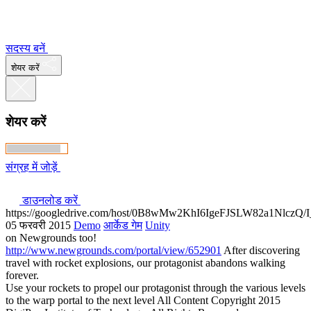
सदस्य बनें
शेयर करें
शेयर करें
संग्रह में जोड़ें
डाउनलोड करें
https://googledrive.com/host/0B8wMw2KhI6IgeFJSLW82a1NlczQ/I
05 फरवरी 2015
Demo
आर्केड गेम
Unity
on Newgrounds too!
http://www.newgrounds.com/portal/view/652901
After discovering
travel with rocket explosions, our protagonist abandons walking
forever.
Use your rockets to propel our protagonist through the various levels
to the warp portal to the next level All Content Copyright 2015