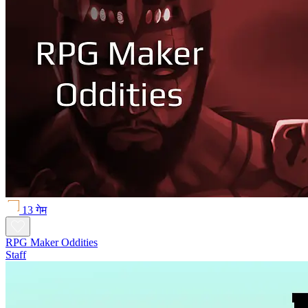
13 गेम
RPG Maker Oddities
Staff