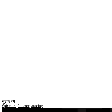
सुझाए गए
#pixelart
,
#horror
,
#racing