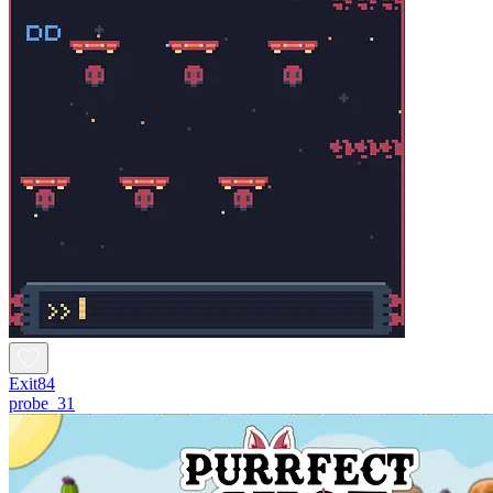
Exit84
probe_31