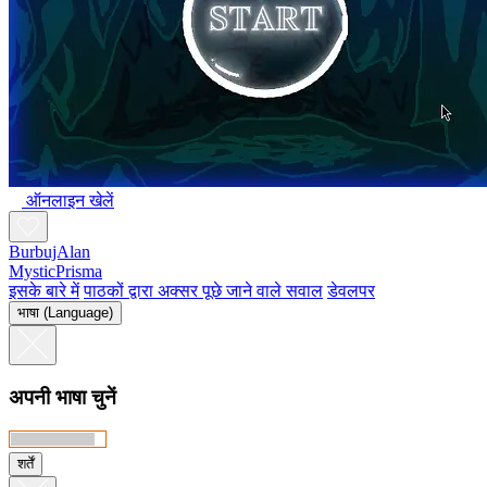
ऑनलाइन खेलें
BurbujAlan
MysticPrisma
इसके बारे में
पाठकों द्वारा अक्सर पूछे जाने वाले सवाल
डेवलपर
भाषा (Language)
अपनी भाषा चुनें
शर्तें