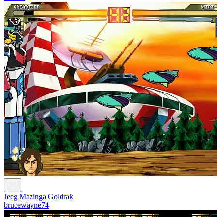
Jeeg Mazinga Goldrak
brucewayne74