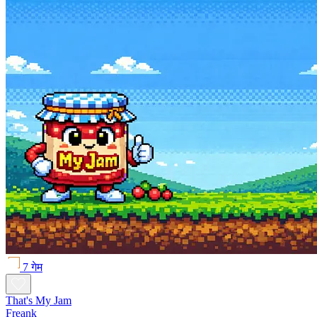
7 गेम
That's My Jam
Freank