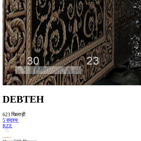
DEBTEH
623 खिलाड़ी
5 सदस्य
RZE