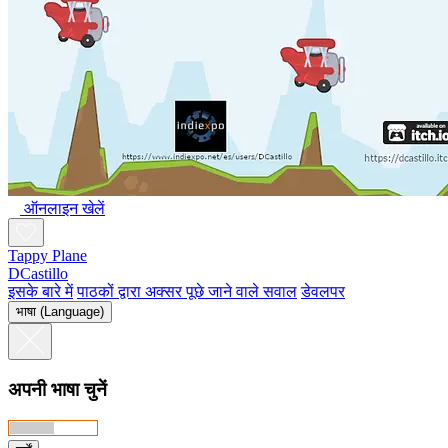
ऑनलाइन खेलें
Tappy Plane
DCastillo
इसके बारे में
पाठकों द्वारा अक्सर पूछे जाने वाले सवाल
डेवलपर
भाषा (Language)
अपनी भाषा चुनें