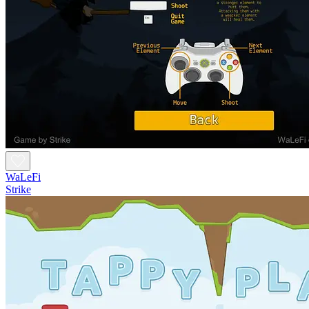
WaLeFi
Strike