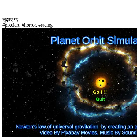
सुझाए गए
#pixelart
,
#horror
,
#racing