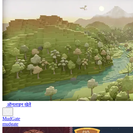
ऑनलाइन खेलें
MudGate
mudgate