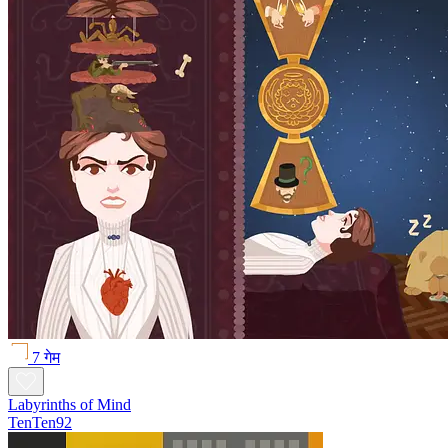
7 गेम
Labyrinths of Mind
TenTen92