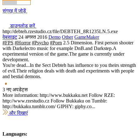
संग्रह में जोड़ें
डाउनलोड करें
http://debteh.rzestudio.cz/file/DEBTEH_8R1235LN.5.exe
वेबसाइट
24 अगस्त 2016
Demo
Other
GameMaker
#FPS
#Horror
#Psycho
#Porn
2.5 Dimension. First person shooter
with Darkelectro music for example DnB.and Darkstep.A
experimental version of the game.The game is currently under
development.
You're dead...In the Sect Debteh has influence to you theirs strength
of evil.Their religion deals with death and experiments with people
and bestial demons.
3 नए अपडेट्स
More information: http://www.bukkaku.net Follow RZE:
http://www.rzestudio.cz Follow Bukkaku on Tumblr:
http://bukkaku.tumblr.com/ GIPHY: giphy.co...
और दिखाएं
Languages: