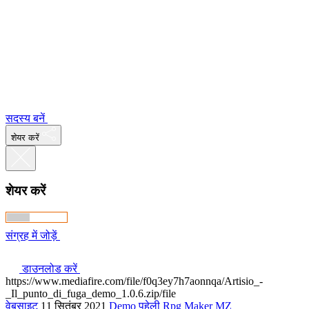
सदस्य बनें
शेयर करें
शेयर करें
संग्रह में जोड़ें
डाउनलोड करें
https://www.mediafire.com/file/f0q3ey7h7aonnqa/Artisio_-
_Il_punto_di_fuga_demo_1.0.6.zip/file
वेबसाइट
11 सितंबर 2021
Demo
पहेली
Rpg Maker MZ