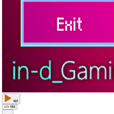
खेलें
<
/
> एंबेड