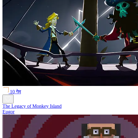
10 गेम
The Legacy of Monkey Island
Eugor