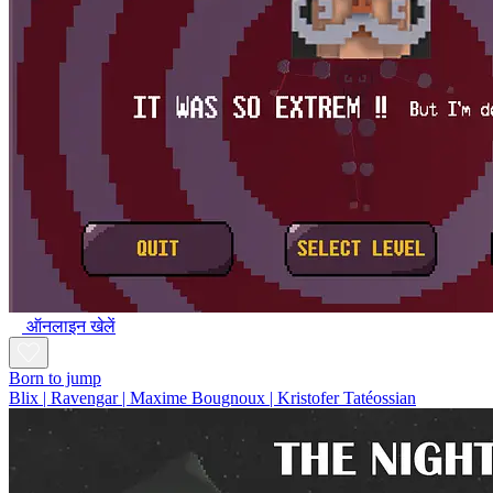
ऑनलाइन खेलें
Born to jump
Blix | Ravengar | Maxime Bougnoux | Kristofer Tatéossian