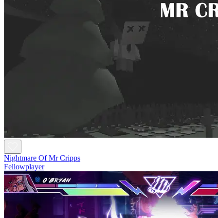
Nightmare Of Mr Cripps
Fellowplayer