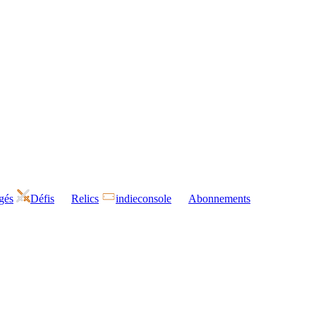
gés
Défis
Relics
indieconsole
Abonnements