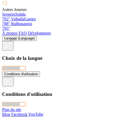
Autres Joueurs
SerpensSolida
792°
ValhallaGames
788°
Balthasaurus
795°
À propos
FAQ
Développeurs
Langage (Language)
Choix de la langue
Conditions d'utilisation
Conditions d'utilisation
Plan du site
Blog
Facebook
YouTube