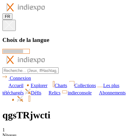
FR
Choix de la langue
Connexion
Accueil
Explorer
Charts
Collections
Les plus
téléchargés
Défis
Relics
indieconsole
Abonnements
qgsTRjwcti
1
Niveau