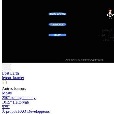
Lost Earth
lenon_kramer
Autres Joueurs
Mosul
250°
pentagonbuddy
1015°
Heitorvnb
525°
À propos
FAQ
Développeurs