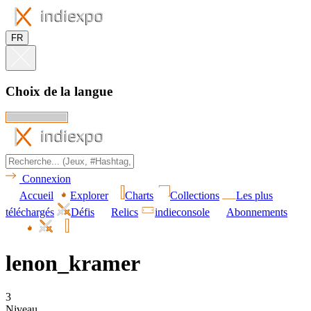
FR
Choix de la langue
Connexion
Accueil
Explorer
Charts
Collections
Les plus
téléchargés
Défis
Relics
indieconsole
Abonnements
lenon_kramer
3
Niveau