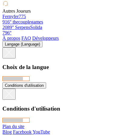
Autres Joueurs
Fernyfer775
916°
thecouplegames
2089°
SerpensSolida
796°
À propos
FAQ
Développeurs
Langage (Language)
Choix de la langue
Conditions d'utilisation
Conditions d'utilisation
Plan du site
Blog
Facebook
YouTube