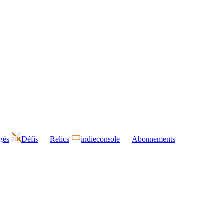
gés
Défis
Relics
indieconsole
Abonnements