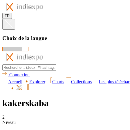
FR
Choix de la langue
Connexion
Accueil
Explorer
Charts
Collections
Les plus téléchar
kakerskaba
2
Niveau