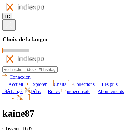
FR
Choix de la langue
Connexion
Accueil
Explorer
Charts
Collections
Les plus
téléchargés
Défis
Relics
indieconsole
Abonnements
kaine87
Classement 695