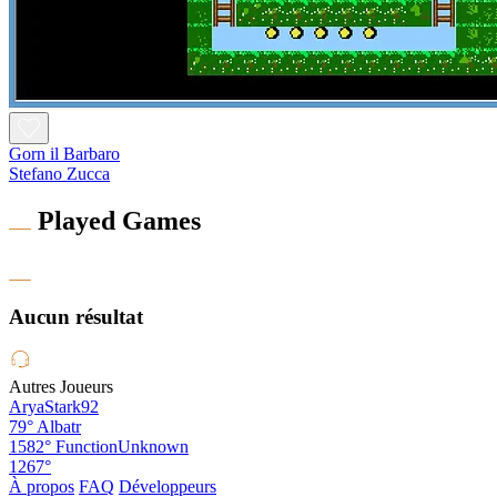
Gorn il Barbaro
Stefano Zucca
Played Games
Aucun résultat
Autres Joueurs
AryaStark92
79°
Albatr
1582°
FunctionUnknown
1267°
À propos
FAQ
Développeurs