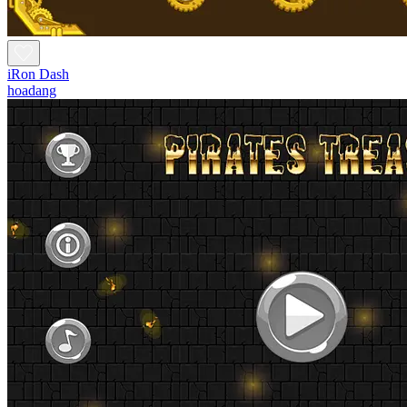
iRon Dash
hoadang