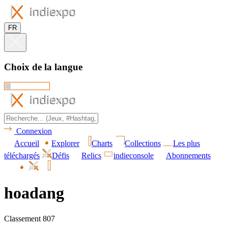
FR
Choix de la langue
Connexion
Accueil
Explorer
Charts
Collections
Les plus
téléchargés
Défis
Relics
indieconsole
Abonnements
hoadang
Classement 807