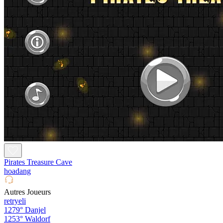
Pirates Treasure Cave
hoadang
Autres Joueurs
retryeli
1279°
Danjel
1253°
Waldorf