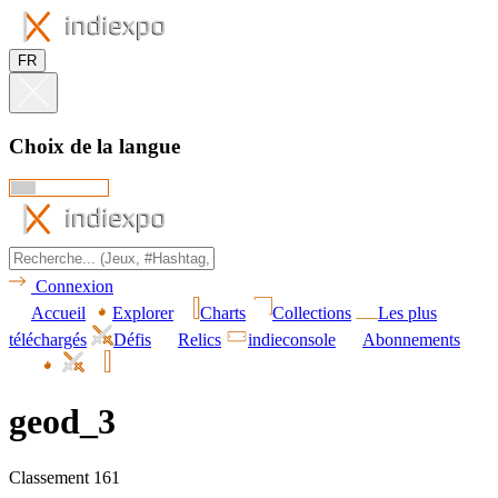
FR
Choix de la langue
Connexion
Accueil
Explorer
Charts
Collections
Les plus
téléchargés
Défis
Relics
indieconsole
Abonnements
geod_3
Classement 161