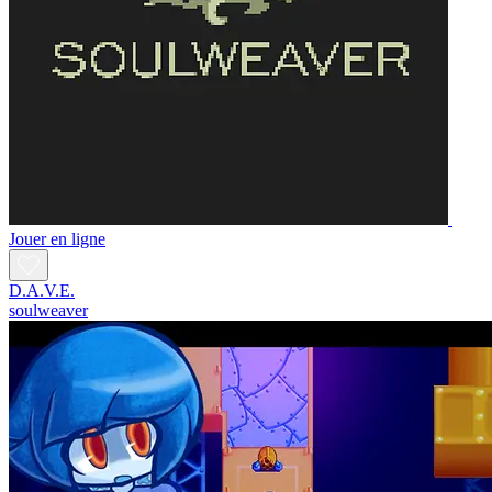
Jouer en ligne
D.A.V.E.
soulweaver