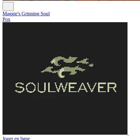
Maggie's Grinning Soul
Pox
Jouer en ligne