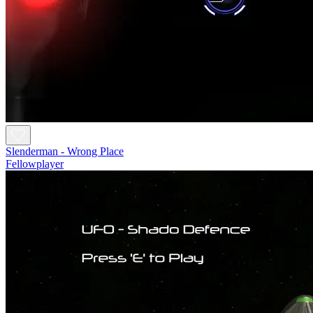
Slenderman - Wrong Place
Fellowplayer