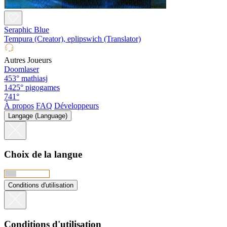
Seraphic Blue
Tempura (Creator), eplipswich (Translator)
Autres Joueurs
Doomlaser
453°
mathiasj
1425°
pigogames
741°
À propos
FAQ
Développeurs
Langage (Language)
Choix de la langue
Conditions d'utilisation
Conditions d'utilisation