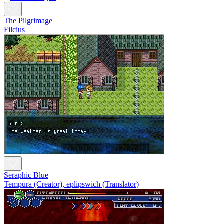
The Pilgrimage
Filcius
Seraphic Blue
Tempura (Creator), eplipswich (Translator)