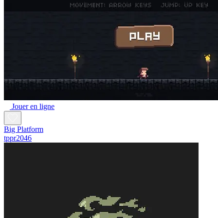
Jouer en ligne
Big Platform
tppr2046