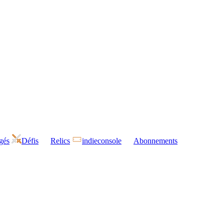
gés
Défis
Relics
indieconsole
Abonnements