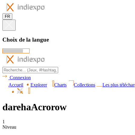
FR
Choix de la langue
Connexion
Accueil
Explorer
Charts
Collections
Les plus téléchar
darehaAcrorow
1
Niveau