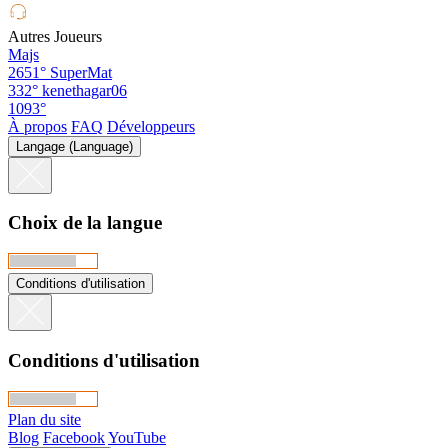
Autres Joueurs
Majs
2651°
SuperMat
332°
kenethagar06
1093°
À propos
FAQ
Développeurs
Langage (Language)
Choix de la langue
Conditions d'utilisation
Conditions d'utilisation
Plan du site
Blog
Facebook
YouTube