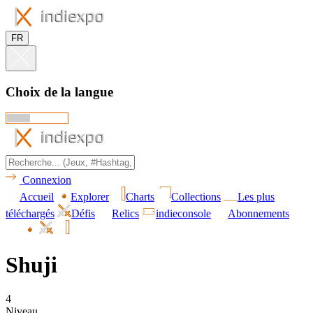
FR
Choix de la langue
Connexion
Accueil
Explorer
Charts
Collections
Les plus
téléchargés
Défis
Relics
indieconsole
Abonnements
Shuji
4
Niveau