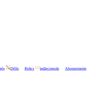
gés
Défis
Relics
indieconsole
Abonnements