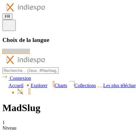
FR
Choix de la langue
Connexion
Accueil
Explorer
Charts
Collections
Les plus téléchar
MadSlug
1
Niveau