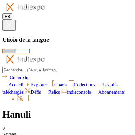
FR
Choix de la langue
Connexion
Accueil
Explorer
Charts
Collections
Les plus
téléchargés
Défis
Relics
indieconsole
Abonnements
Hanuli
2
Niveau