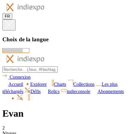
FR
Choix de la langue
Connexion
Accueil
Explorer
Charts
Collections
Les plus
téléchargés
Défis
Relics
indieconsole
Abonnements
Evan
2
Niveau