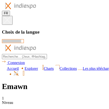
FR
Choix de la langue
Connexion
Accueil
Explorer
Charts
Collections
Les plus téléchar
Emawn
1
Niveau