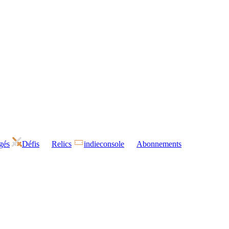
gés
Défis
Relics
indieconsole
Abonnements