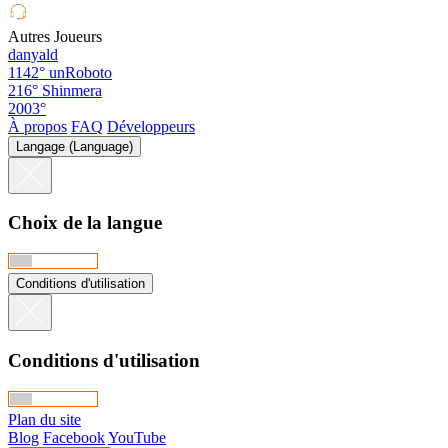
Autres Joueurs
danyald
1142°
unRoboto
216°
Shinmera
2003°
À propos
FAQ
Développeurs
Langage (Language)
Choix de la langue
Conditions d'utilisation
Conditions d'utilisation
Plan du site
Blog
Facebook
YouTube