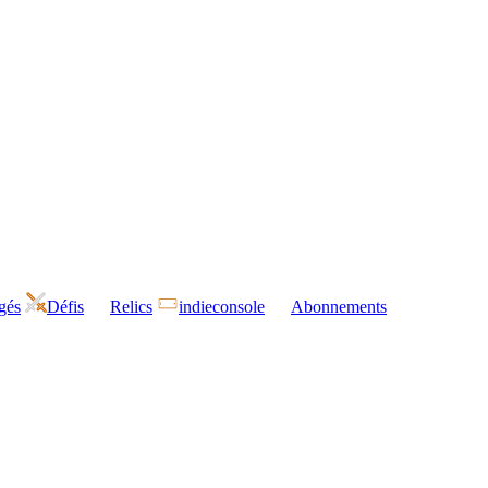
gés
Défis
Relics
indieconsole
Abonnements