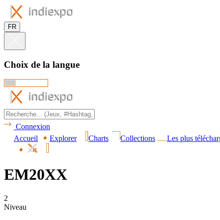
FR
Choix de la langue
Connexion
Accueil
Explorer
Charts
Collections
Les plus téléchar
EM20XX
2
Niveau