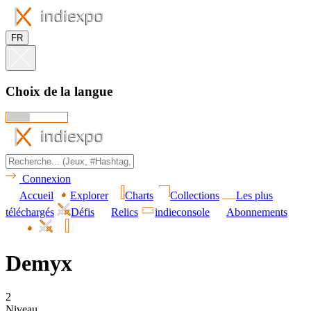
FR
Choix de la langue
Connexion
Accueil
Explorer
Charts
Collections
Les plus
téléchargés
Défis
Relics
indieconsole
Abonnements
Demyx
2
Niveau