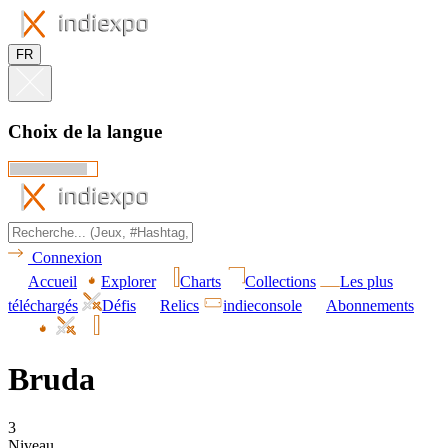
FR
Choix de la langue
Connexion
Accueil
Explorer
Charts
Collections
Les plus
téléchargés
Défis
Relics
indieconsole
Abonnements
Bruda
3
Niveau