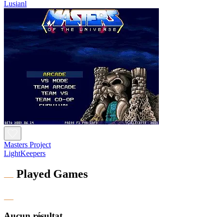
Lusianl
Masters Project
LightKeepers
Played Games
Aucun résultat