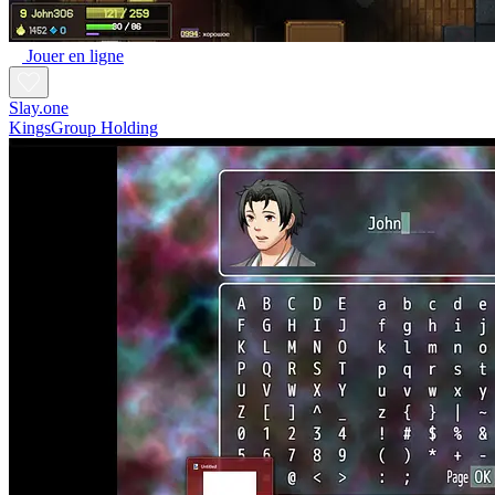
Jouer en ligne
Slay.one
KingsGroup Holding