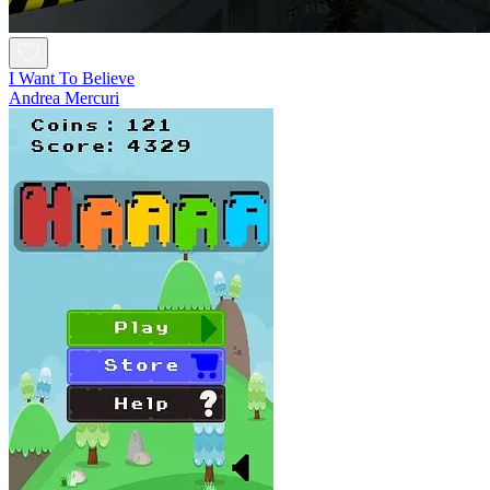
I Want To Believe
Andrea Mercuri