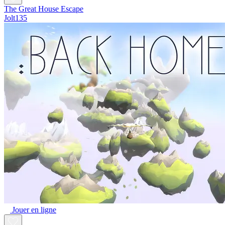
The Great House Escape
Jolt135
Jouer en ligne