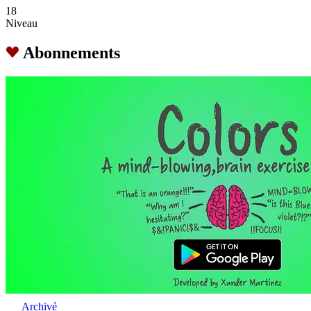
18
Niveau
Abonnements
Archivé