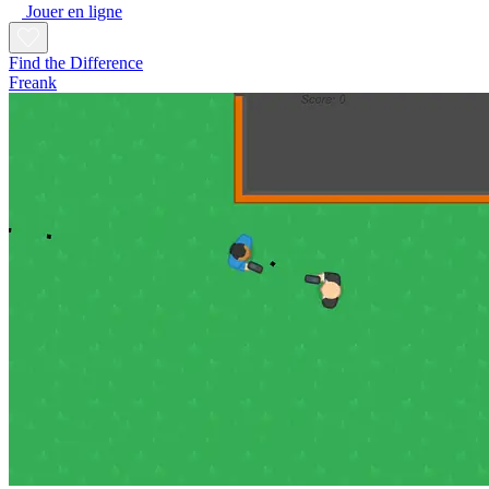
Jouer en ligne
Find the Difference
Freank