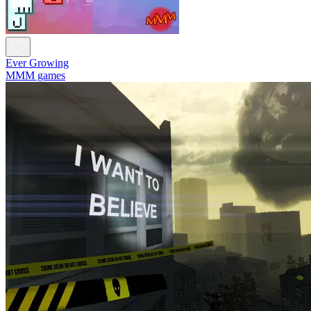
Ever Growing
MMM games