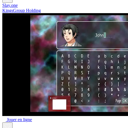
Slay.one
KingsGroup Holding
Jouer en ligne