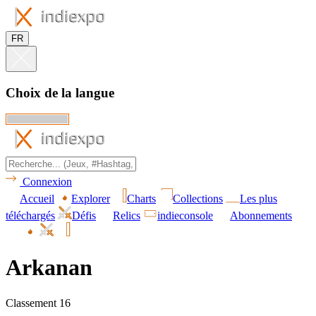
FR
Choix de la langue
Connexion
Accueil
Explorer
Charts
Collections
Les plus
téléchargés
Défis
Relics
indieconsole
Abonnements
Arkanan
Classement 16