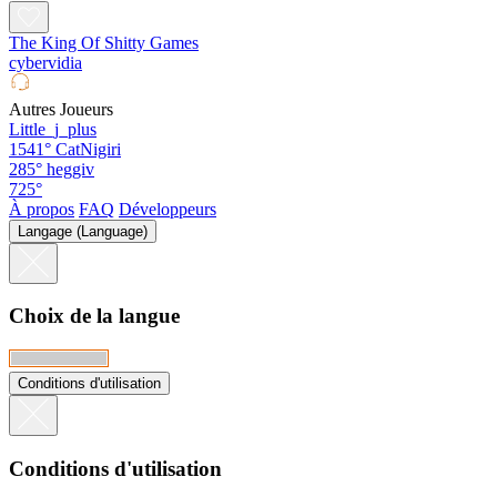
The King Of Shitty Games
cybervidia
Autres Joueurs
Little_j_plus
1541°
CatNigiri
285°
heggiv
725°
À propos
FAQ
Développeurs
Langage (Language)
Choix de la langue
Conditions d'utilisation
Conditions d'utilisation