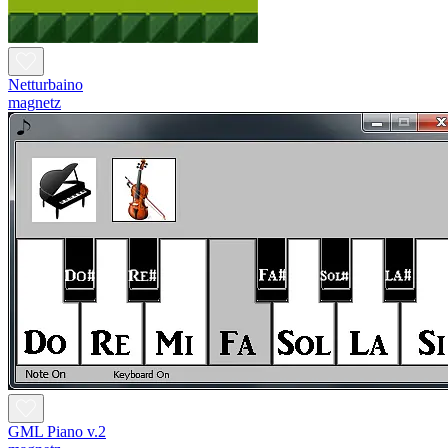
Netturbaino
magnetz
GML Piano v.2