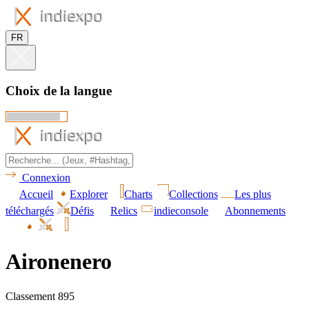
FR
Choix de la langue
Connexion
Accueil
Explorer
Charts
Collections
Les plus
téléchargés
Défis
Relics
indieconsole
Abonnements
Aironenero
Classement 895