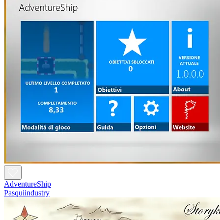
AdventureShip
Pasquiindustry